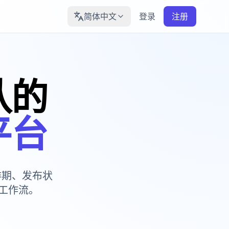
简体中文
登录
注册
队的
平台
排期、发布状
工作流。