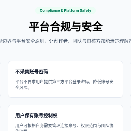
Compliance & Platform Safety
平台合规与安全
规边界与平台安全原则，让创作者、团队与审核方都能清楚理解
不采集账号密码
平台不要求用户提供第三方平台登录密码，降低账号安
全风险。
用户保有账号控制权
用户可根据自身需要管理连接账号、权限范围与团队协