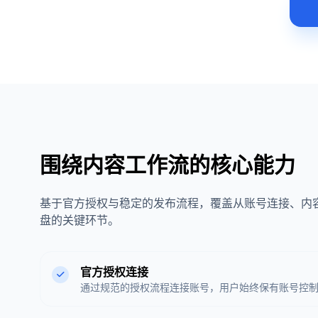
围绕内容工作流的核心能力
基于官方授权与稳定的发布流程，覆盖从账号连接、内
盘的关键环节。
官方授权连接
通过规范的授权流程连接账号，用户始终保有账号控