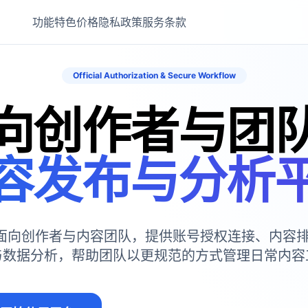
功能特色
价格
隐私政策
服务条款
Official Authorization & Secure Workflow
向创作者与团
容发布与分析
NE 面向创作者与内容团队，提供账号授权连接、内容
与数据分析，帮助团队以更规范的方式管理日常内容